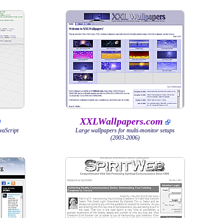
XXLWallpapers.com
aScript
Large wallpapers for multi-monitor setups
(2003-2006)