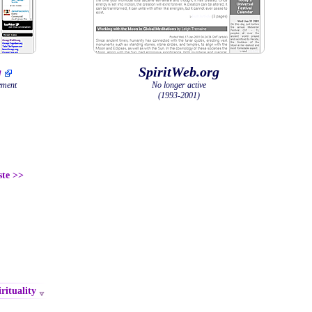
g
SpiritWeb.org
ement
No longer active
(1993-2001)
ste >>
rituality