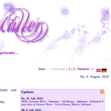
pirituality
Seite
<< Vorherige
|
1
|
2
|
Nächste >>
Do, 6. August, 2026
rhalte - und
Updates
Do, 30. Juli, 2026:
2026: Grisons: Bivio - Septimer - Val Duana - Spluegen - Safiental
: 8
den.
days hike in Grisons: Bivio - Val da Duana, Madris, Safiental
.
Mi, 8. Juli, 2026: