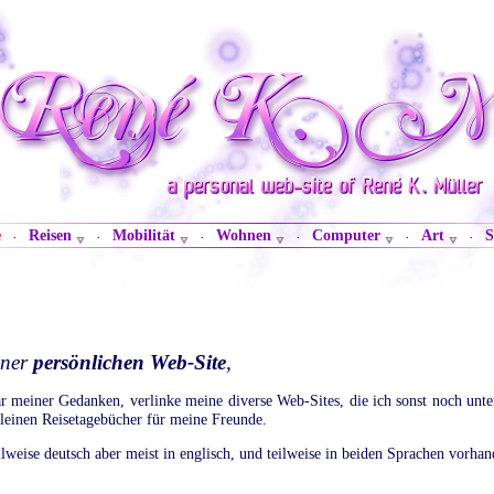
e
Reisen
Mobilität
Wohnen
Computer
Art
S
·
·
·
·
·
·
iner
persönlichen Web-Site
,
aar meiner Gedanken, verlinke meine diverse Web-Sites, die ich sonst noch unte
kleinen Reisetagebücher für meine Freunde.
ilweise deutsch aber meist in englisch, und teilweise in beiden Sprachen vorhan