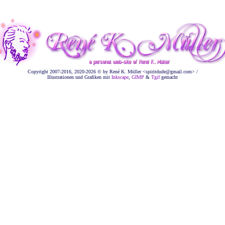
Copyright 2007-2016, 2020-2026 © by René K. Müller <spiritdude@gmail.com> /
Illustrationen und Grafiken mit
Inkscape
,
GIMP
&
Tgif
gemacht