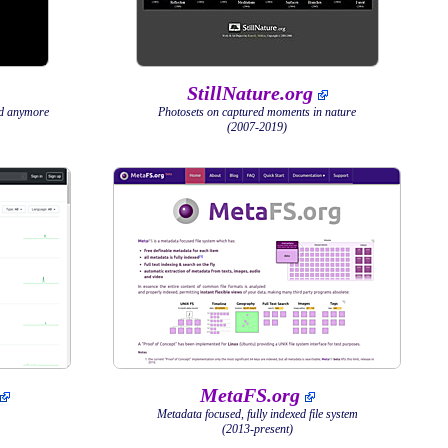
StillNature.org
ned anymore
Photosets on captured moments in nature
(2007-2019)
MetaFS.org
Metadata focused, fully indexed file system
(2013-present)