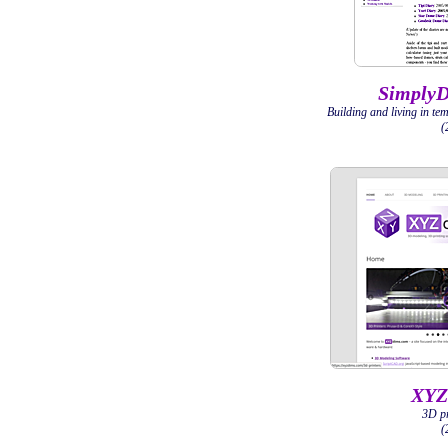
SimplyDi
Building and living in te
(
XYZ
3D pr
(