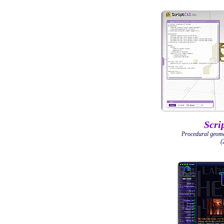
Scri
Procedural geom
(