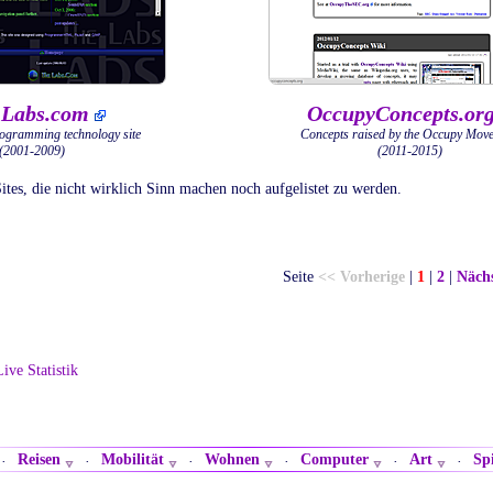
-Labs.com
OccupyConcepts.or
ogramming technology site
Concepts raised by the Occupy Mov
(2001-2009)
(2011-2015)
ites, die nicht wirklich Sinn machen noch aufgelistet zu werden.
Seite
<< Vorherige
|
1
|
2
|
Näch
Live Statistik
Reisen
Mobilität
Wohnen
Computer
Art
Spi
·
·
·
·
·
·