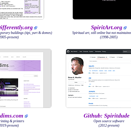
fferently.org
SpiritArt.org
mporary buildings (tipi, yurt & domes)
Spiritual art, still online but not maintai
2005-present)
(1998-2005)
dims.com
Github: Spiritdude
inting & printers
Open source software
2019-present)
(2012-present)